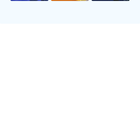
应对，共同克服困难。
2、拼搏进取的精神
拼搏进取是每位运动员所必须具备的品质。在竞争激
烈的足球领域，仅仅依靠天赋是不够的，更需要持之
以恒地努力训练。这份坚持不仅是在技术层面，更是
在心理层面的锤炼。在无数个清晨和黄昏，他们用汗
水浇灌梦想，为的是那一刻能站上赛场，为自己的球
队而战。
同时，在比赛中展现出的拼搏精神，可以激励更多的
人。不论是作为职业选手还是业余爱好者，这种态度
都是值得学习和传承的。在逆境中，坚持到底、绝不
放弃，这正是许多伟大运动员所展现出的风范。他们
用实际行动诠释了什么是真正的拼搏进取，不断突破
自我极限，实现更高目标。
此外，拼搏进取也意味着对失败的不屈服。在体育竞
技中，没有绝对胜利者，每一场比赛都有可能遭遇挫