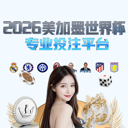
新闻动态
首页
/
新闻动态